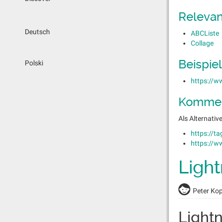
Releva
Deutsch
ABCListe
Collage
Beispie
Polski
https://w
Kommen
Als Alternati
https://ta
https://
Light
Peter Ko
Lightn