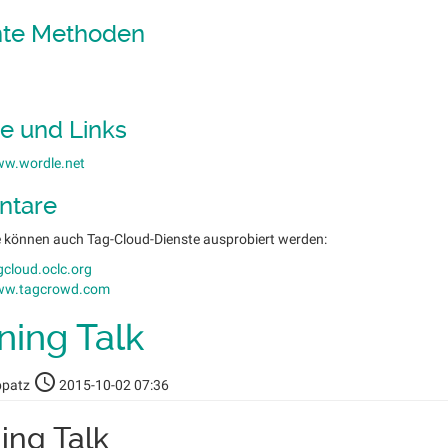
nte Methoden
le und Links
ww.wordle.net
tare
ve können auch Tag-Cloud-Dienste ausprobiert werden:
gcloud.oclc.org
www.tagcrowd.com
ning Talk
ppatz
2015-10-02 07:36
ing Talk