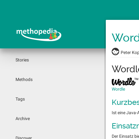
Skip
to
main
content
Word
Peter Ko
Stories
Wordl
Methods
Wordle
Tags
Kurzbe
Ist eine Java
Archive
Einsatz
Der Einsatz bi
Discover