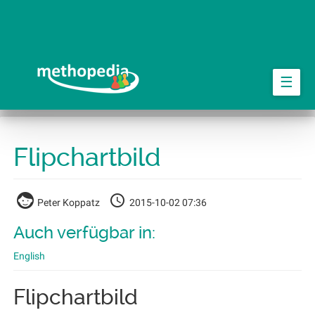
Springe
zum
Hauptinhalt
☰
Flipchartbild
Peter Koppatz
2015-10-02 07:36
Auch verfügbar in:
English
Flipchartbild