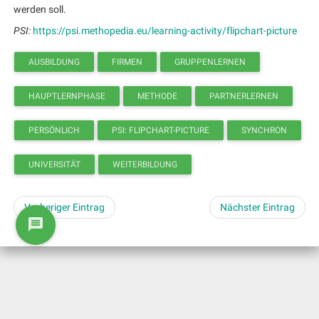
werden soll.
PSI:
https://psi.methopedia.eu/learning-activity/flipchart-picture
AUSBILDUNG
FIRMEN
GRUPPENLERNEN
HAUPTLERNPHASE
METHODE
PARTNERLERNEN
PERSÖNLICH
PSI: FLIPCHART-PICTURE
SYNCHRON
UNIVERSITÄT
WEITERBILDUNG
Vorheriger Eintrag
Nächster Eintrag