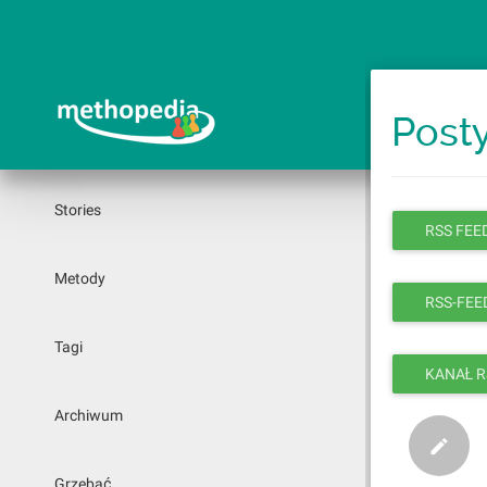
Przejdź
do
treści
Posty
Stories
RSS FEED
Metody
RSS-FEED
Tagi
KANAŁ R
Archiwum
Grzebać