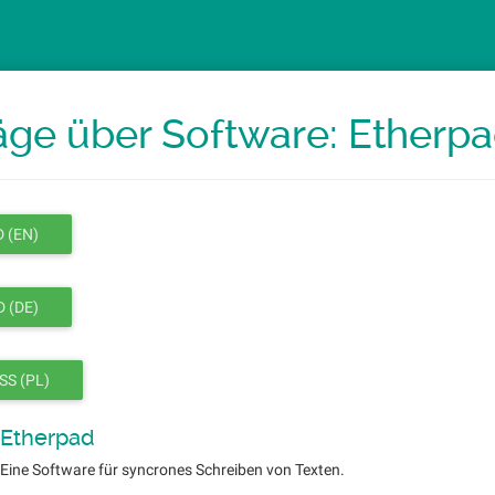
äge über Software: Etherp
 (EN)
 (DE)
SS (PL)
Etherpad
Eine Software für syncrones Schreiben von Texten.