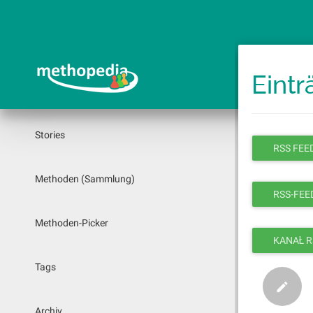
Springe
zum
Hauptinhalt
Eintr
Stories
RSS FEED
Methoden (Sammlung)
RSS-FEED
Methoden-Picker
KANAŁ R
Tags
Archiv