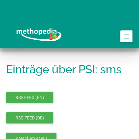
Springe
zum
Hauptinhalt
☰
Einträge über PSI: sms
RSS FEED (EN)
RSS-FEED (DE)
KANAŁ RSS (PL)