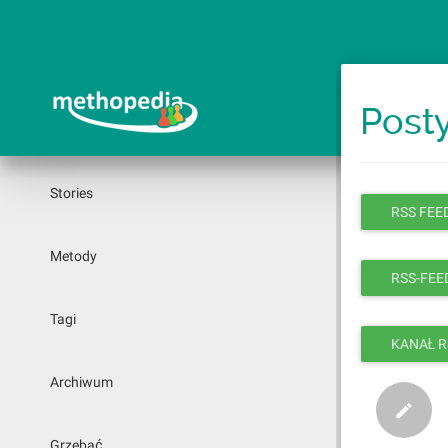
Przejdź
do
treści
Post
Stories
RSS FEED
Metody
RSS-FEED
Tagi
KANAŁ R
Archiwum
Grzebać