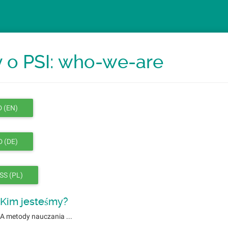
y o PSI: who-we-are
 (EN)
 (DE)
SS (PL)
Kim jesteśmy?
A metody nauczania ...