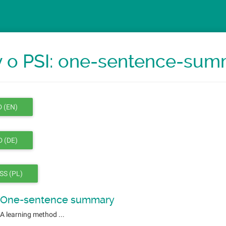
y o PSI: one-sentence-su
 (EN)
 (DE)
SS (PL)
One-sentence summary
A learning method ...