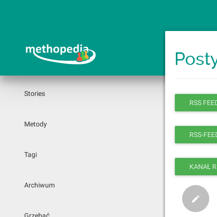
Przejdź
do
treści
Post
Stories
RSS FEED
Metody
RSS-FEED
Tagi
KANAŁ R
Archiwum
Grzebać